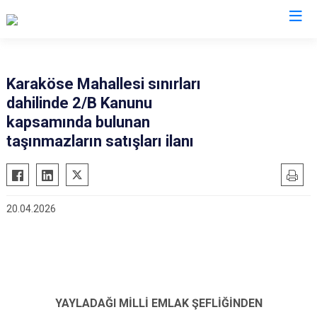
Hatay
Karaköse Mahallesi sınırları
dahilinde 2/B Kanunu
Altınözü
Reyhanlı
kapsamında bulunan
Belen
Samandağ
taşınmazların satışları ilanı
Dörtyol
Yayladağı
Erzin
Payas
Hassa
Arsuz
20.04.2026
İskenderun
Antakya
Kırıkhan
Defne
Kumlu
YAYLADAĞI MİLLİ EMLAK ŞEFLİĞİNDEN