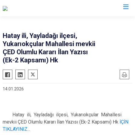
Hatay
Hatay ili, Yayladağı ilçesi,
Yukarıokçular Mahallesi mevkii
Altınözü
Reyhanlı
ÇED Olumlu Kararı İlan Yazısı
Belen
Samandağ
(Ek-2 Kapsamı) Hk
Dörtyol
Yayladağı
Erzin
Payas
Hassa
Arsuz
14.01.2026
İskenderun
Antakya
Kırıkhan
Defne
Kumlu
Hatay ili, Yayladağı ilçesi, Yukarıokçular Mahallesi
mevkii ÇED Olumlu Kararı İlan Yazısı (Ek-2 Kapsamı) Hk
İÇİN
TIKLAYINIZ...