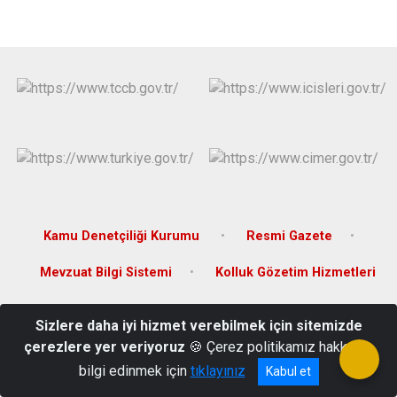
Kamu Denetçiliği Kurumu
Resmi Gazete
Mevzuat Bilgi Sistemi
Kolluk Gözetim Hizmetleri
Çamaltı Mahallesi Çamaltı 4 Sokak No:2 Yayladağı / HATAY
Sizlere daha iyi hizmet verebilmek için sitemizde
Telefon: 03264713300 Fax : 03264713302
çerezlere yer veriyoruz
🍪 Çerez politikamız hakkında
bilgi edinmek için
tıklayınız
Kabul et