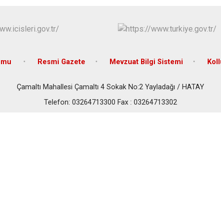
İskenderun
Kırıkhan
Kumlu
rumu
Resmi Gazete
Mevzuat Bilgi Sistemi
Kol
Çamaltı Mahallesi Çamaltı 4 Sokak No:2 Yayladağı / HATAY
Telefon: 03264713300 Fax : 03264713302