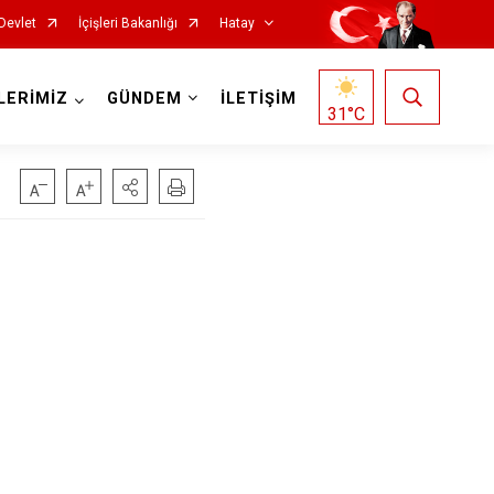
Devlet
İçişleri Bakanlığı
Hatay
LERİMİZ
GÜNDEM
İLETİŞİM
31
°C
Reyhanlı
Samandağ
Yayladağı
Payas
Arsuz