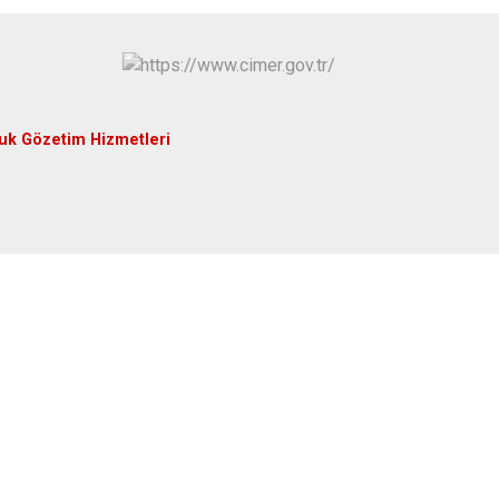
Antakya
Defne
luk Gözetim Hizmetleri