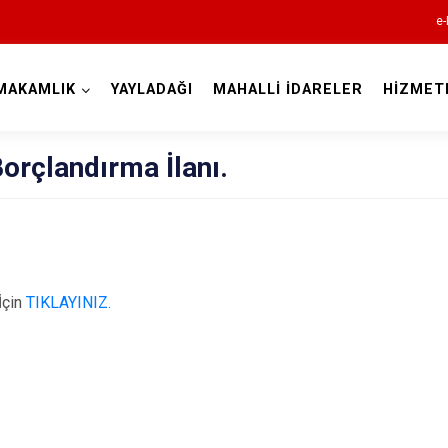
e-
MAKAMLIK
YAYLADAĞI
MAHALLİ İDARELER
HİZMET
Hatay
Borçlandırma İlanı.
Altınözü
İçin
TIKLAYINIZ.
Belen
Dörtyol
Erzin
Hassa