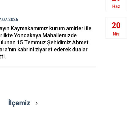
İskenderun
Haz
Kırıkhan
7.07.2026
17.07.2026
20
Kumlu
ayın Kaymakamımız kurum amirleri ile
Aziz Şehitl
Nis
irlikte Yoncakaya Mahallemizde
Tacımızdır.
ulunan 15 Temmuz Şehidimiz Ahmet
ara'nın kabrini ziyaret ederek dualar
ti.
İlçemiz