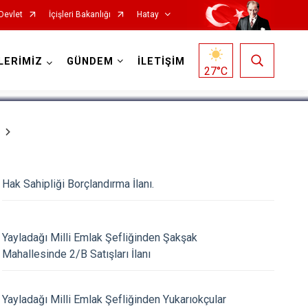
Devlet
İçişleri Bakanlığı
Hatay
1
/
5
LERİMİZ
GÜNDEM
İLETİŞİM
27
°C
Hak Sahipliği Borçlandırma İlanı.
Reyhanlı
Samandağ
Yayladağı Milli Emlak Şefliğinden Şakşak
Yayladağı
Mahallesinde 2/B Satışları İlanı
Payas
Arsuz
Yayladağı Milli Emlak Şefliğinden Yukarıokçular