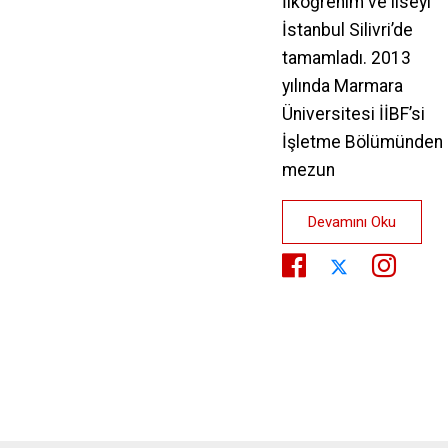
İlköğrenim ve liseyi
İstanbul Silivri’de
tamamladı. 2013
yılında Marmara
Üniversitesi İİBF’si
İşletme Bölümünden
mezun
Devamını Oku