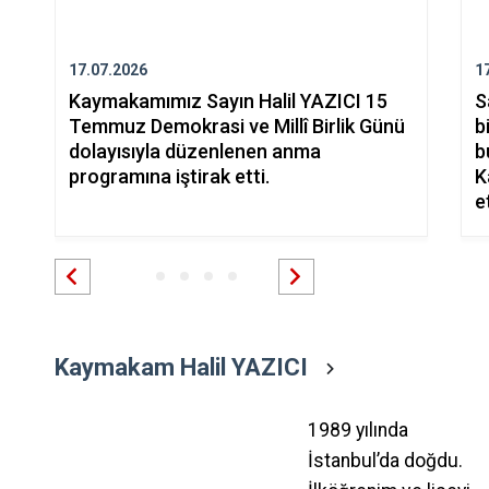
17.07.2026
1
Kaymakamımız Sayın Halil YAZICI 15
S
Temmuz Demokrasi ve Millî Birlik Günü
b
dolayısıyla düzenlenen anma
b
programına iştirak etti.
K
et
Kaymakam Halil YAZICI
1989 yılında
İstanbul’da doğdu.