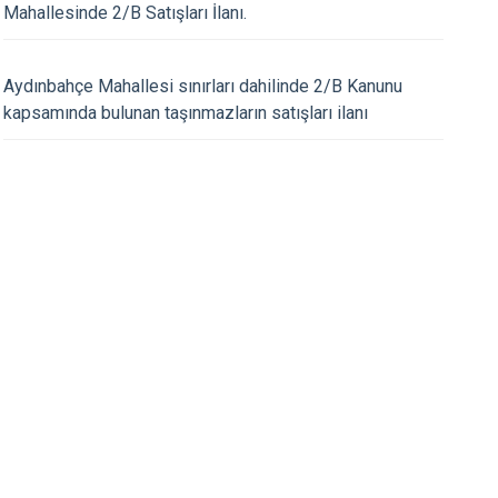
Mahallesinde 2/B Satışları İlanı.
Antakya
Defne
20.05.2026
Aydınbahçe Mahallesi sınırları dahilinde 2/B Kanunu
erimizin Emanetleri Baş
19 Mayıs Atatürk’ü 
kapsamında bulunan taşınmazların satışları ilanı
Spor Bayramımız Kut