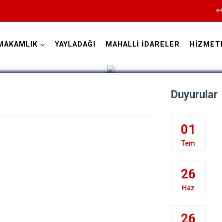
e-
MAKAMLIK
YAYLADAĞI
MAHALLİ İDARELER
HİZMET
Hatay
Duyurular
01
Tem
Altınözü
Belen
26
Dörtyol
Haz
Erzin
Hassa
26